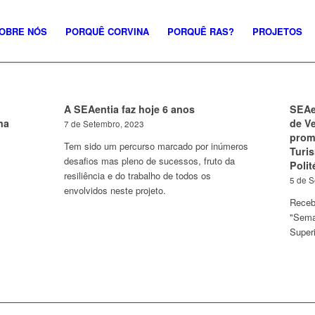
OBRE NÓS
PORQUÊ CORVINA
PORQUÊ RAS?
PROJETOS
A SEAentia faz hoje 6 anos
SEAe
na
de V
7 de Setembro, 2023
prom
Tem sido um percurso marcado por inúmeros
Turi
desafios mas pleno de sucessos, fruto da
Polit
resiliência e do trabalho de todos os
5 de 
envolvidos neste projeto.
Receb
"Sema
Superi