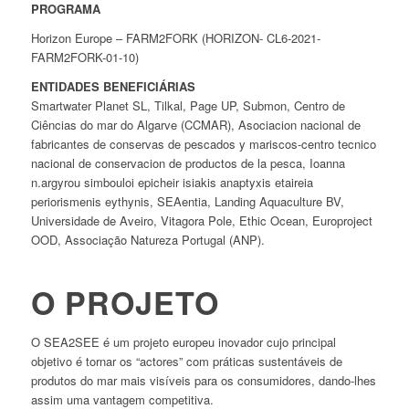
PROGRAMA
Horizon Europe – FARM2FORK (HORIZON- CL6-2021-
FARM2FORK-01-10)
ENTIDADES BENEFICIÁRIAS
Smartwater Planet SL, Tilkal, Page UP, Submon, Centro de
Ciências do mar do Algarve (CCMAR), Asociacion nacional de
fabricantes de conservas de pescados y mariscos-centro tecnico
nacional de conservacion de productos de la pesca, Ioanna
n.argyrou simbouloi epicheir isiakis anaptyxis etaireia
periorismenis eythynis, SEAentia, Landing Aquaculture BV,
Universidade de Aveiro, Vitagora Pole, Ethic Ocean, Europroject
OOD, Associação Natureza Portugal (ANP).
O PROJETO
O SEA2SEE é um projeto europeu inovador cujo principal
objetivo é tornar os “actores” com práticas sustentáveis de
produtos do mar mais visíveis para os consumidores, dando-lhes
assim uma vantagem competitiva.