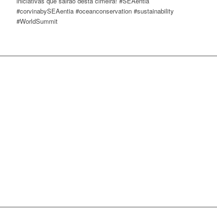
iniciativas que sairão desta cimeira! #SEAentia
#corvinabySEAentia #oceanconservation #sustainability
#WorldSummit