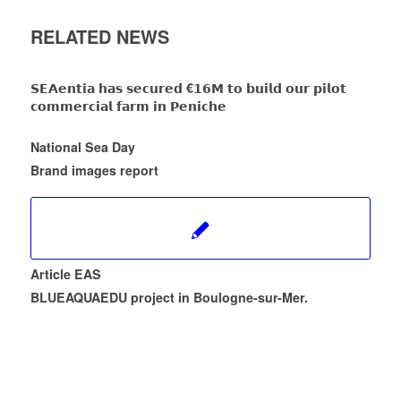
RELATED NEWS
𝗦𝗘𝗔𝗲𝗻𝘁𝗶𝗮 𝗵𝗮𝘀 𝘀𝗲𝗰𝘂𝗿𝗲𝗱 €𝟭𝟲𝗠 𝘁𝗼 𝗯𝘂𝗶𝗹𝗱 𝗼𝘂𝗿 𝗽𝗶𝗹𝗼𝘁
𝗰𝗼𝗺𝗺𝗲𝗿𝗰𝗶𝗮𝗹 𝗳𝗮𝗿𝗺 𝗶𝗻 𝗣𝗲𝗻𝗶𝗰𝗵𝗲
National Sea Day
Brand images report
Article EAS
BLUEAQUAEDU project in Boulogne-sur-Mer.